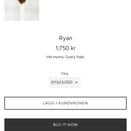
Ryan
Ordinarie
1,750 kr
pris
Inkl moms.
Gratis frakt.
Färg
LÄGG I KUNDVAGNEN
BUY IT NOW