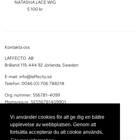
NATASHA LACE WIG
Ordinarie
5 100 kr
pris
Kontakta oss
LAFFECTO AB
Bråland 119, 444 92 Jörlanda, Sweden
E-mail: info@laffecto.se
Telefon: 0046 (0) 706 788218
Org. nummer: 556781-4099
Momsreg.nr: SE556781409901
Vi har F-skattsedel
Vi använder cookies för att ge dig en bättre
upplevelse av webbplatsen. Genom att
fortsätta accepterar du att cookie används.