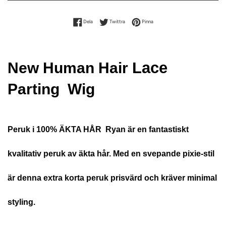
Dela på Facebook
Dela på Twitter
Dela på Pinterest
Dela
Twittra
Pinna
Lace
New Human Hair
Parting Wig
Peruk i 100% ÄKTA HÅR Ryan är en fantastiskt
kvalitativ peruk av äkta hår. Med en svepande pixie-stil
är denna extra korta peruk prisvärd och kräver minimal
styling.