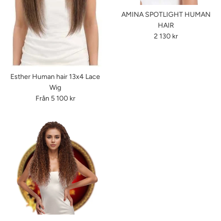
AMINA SPOTLIGHT HUMAN
HAIR
Ordinarie
2 130 kr
pris
Esther Human hair 13x4 Lace
Wig
Från 5 100 kr