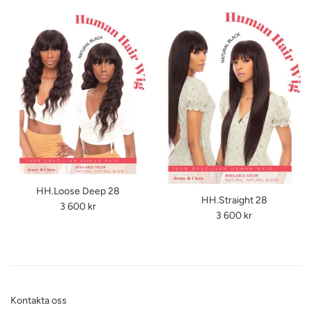
HH.Loose Deep 28
HH.Straight 28
Ordinarie
3 600 kr
Ordinarie
3 600 kr
pris
pris
Kontakta oss