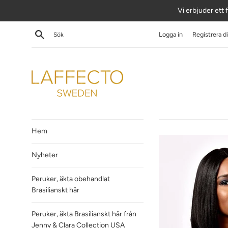
Hoppa
Vi erbjuder ett f
till
innehåll
Sök
Logga in
Registrera d
Hem
Nyheter
Peruker, äkta obehandlat
Brasilianskt hår
Peruker, äkta Brasilianskt hår från
Jenny & Clara Collection USA