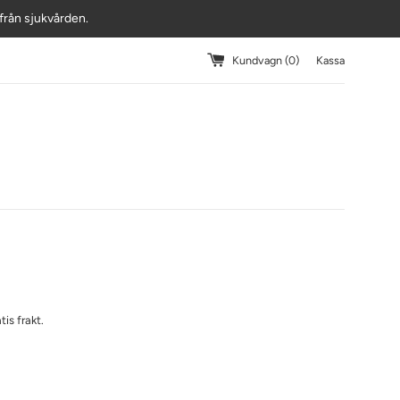
r från sjukvården.
Kundvagn (
0
)
Kassa
tis frakt.