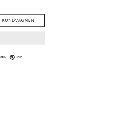
I KUNDVAGNEN
acebook
Dela på Twitter
Dela på Pinterest
ittra
Pinna