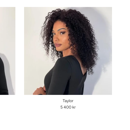
Taylor
Ordinarie
5 400 kr
pris