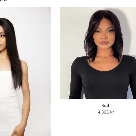
Ruth
Ordinarie
4 300 kr
pris