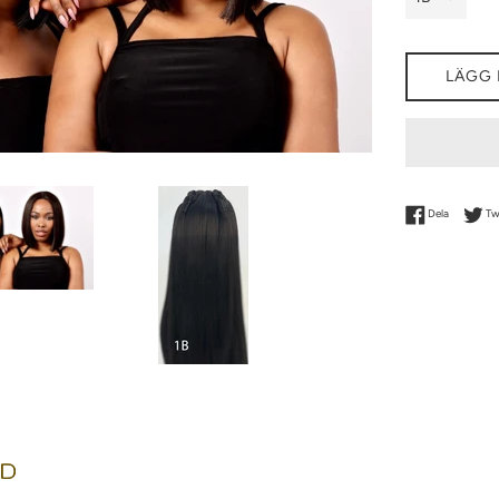
LÄGG 
Dela på F
Dela
Tw