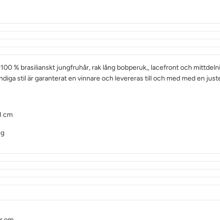
r100 % brasilianskt jungfruhår, rak lång bobperuk,, lacefront och mittdelni
diga stil är garanterat en vinnare och levereras till och med med en jus
1 cm
 g
er om