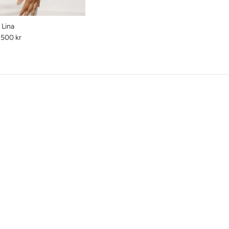
Lina
rdinarie
 500 kr
is