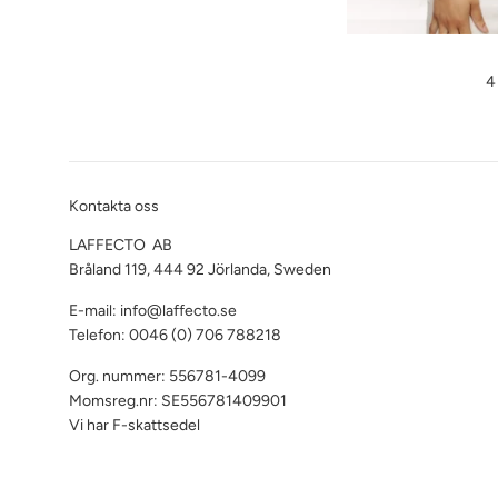
O
4
pr
Kontakta oss
LAFFECTO AB
Bråland 119, 444 92 Jörlanda, Sweden
E-mail: info@laffecto.se
Telefon: 0046 (0) 706 788218
Org. nummer: 556781-4099
Momsreg.nr: SE556781409901
Vi har F-skattsedel