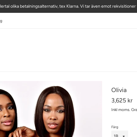
lertal olika betalningsalternativ, tex Klarna. Vi tar även emot rekvisitione
ig
Olivia
Ordinarie
3,625 kr
pris
Inkl moms.
Gra
Färg