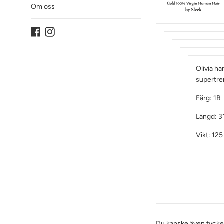
Om oss
Facebook
Instagram
Olivia ha
supertren
Färg: 1B
Längd: 3
Vikt: 125
Du kanske även tyck