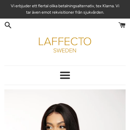
Hoppa
Vi erbjuder ett flertal olika betalningsalternativ, tex Klarna. Vi
till
tar även emot rekvisitioner från sjukvården.
innehåll
Meny