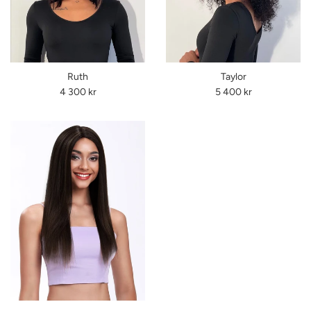
Ruth
Taylor
Ordinarie
Ordinarie
4 300 kr
5 400 kr
pris
pris