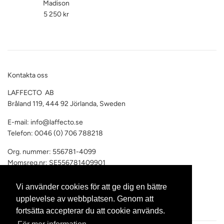
Madison
Ordinarie
5 250 kr
pris
Kontakta oss
LAFFECTO AB
Bråland 119, 444 92 Jörlanda, Sweden
E-mail: info@laffecto.se
Telefon: 0046 (0) 706 788218
Org. nummer: 556781-4099
Momsreg.nr: SE556781409901
Vi har F-skattsedel
Vi använder cookies för att ge dig en bättre
upplevelse av webbplatsen. Genom att
fortsätta accepterar du att cookie används.