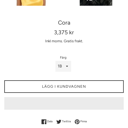
Cora
Ordinarie
3,375 kr
pris
Inkl moms.
Gratis frakt.
Färg
LÄGG I KUNDVAGNEN
Dela på Facebook
Dela på Twitter
Dela på Pinterest
Dela
Twittra
Pinna