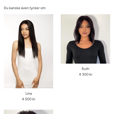
Du kanske även tycker om
Ruth
Ordinarie
4 300 kr
pris
Lina
Ordinarie
4 500 kr
pris