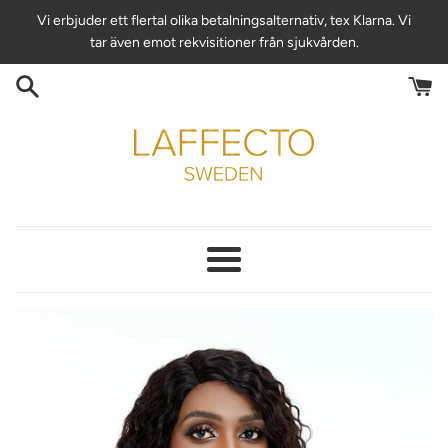
Hoppa
Vi erbjuder ett flertal olika betalningsalternativ, tex Klarna. Vi
till
tar även emot rekvisitioner från sjukvården.
innehåll
Meny