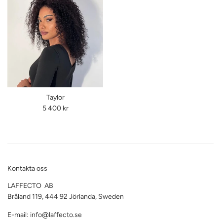
Taylor
Ordinarie
5 400 kr
pris
Kontakta oss
LAFFECTO AB
Bråland 119, 444 92 Jörlanda, Sweden
E-mail: info@laffecto.se