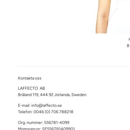
O
8
pr
Kontakta oss
LAFFECTO AB
Bråland 119, 444 92 Jörlanda, Sweden
E-mail: info@laffecto.se
Telefon: 0046 (0) 706 788218
Org. nummer: 556781-4099
Momsreg.nr: SE556781409901