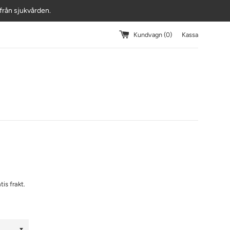
r från sjukvården.
Kundvagn (
0
)
Kassa
tis frakt.