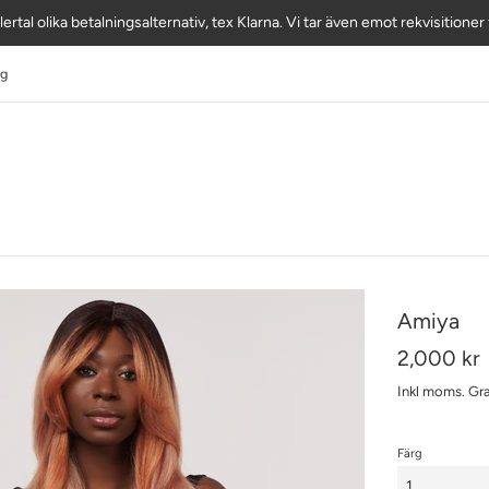
lertal olika betalningsalternativ, tex Klarna. Vi tar även emot rekvisitione
ig
Amiya
Ordinarie
2,000 kr
pris
Inkl moms.
Gra
Färg