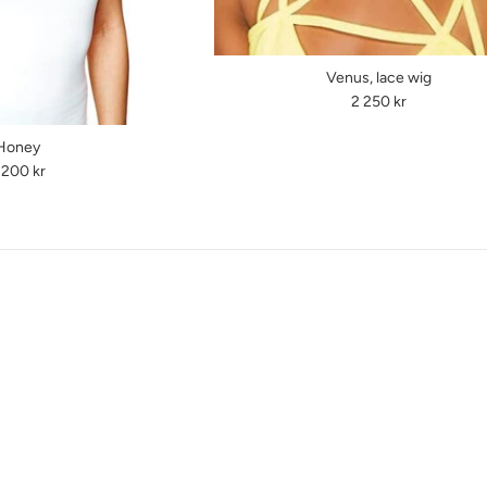
Venus, lace wig
Ordinarie
2 250 kr
pris
Honey
rdinarie
 200 kr
is