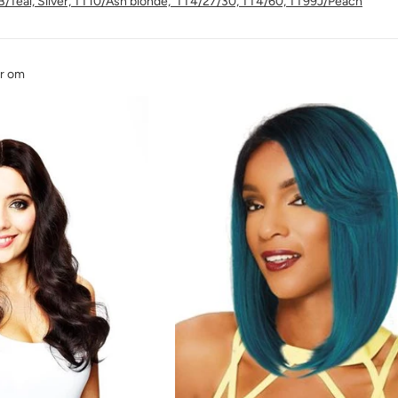
RT1B/Teal, Silver, TT10/Ash blonde, TT4/27/30, TT4/60, TT99J/Peach
er om