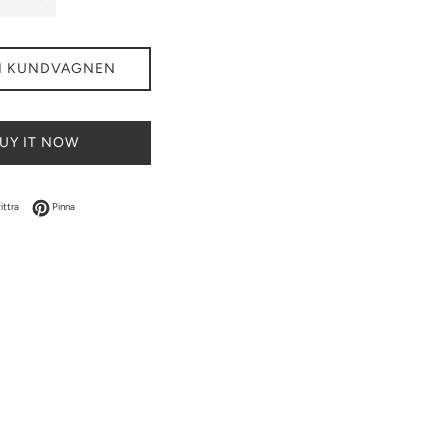
I KUNDVAGNEN
UY IT NOW
acebook
Dela på Twitter
Dela på Pinterest
ittra
Pinna