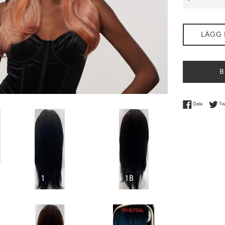
LÄGG 
B
Dela på F
Dela
Tw