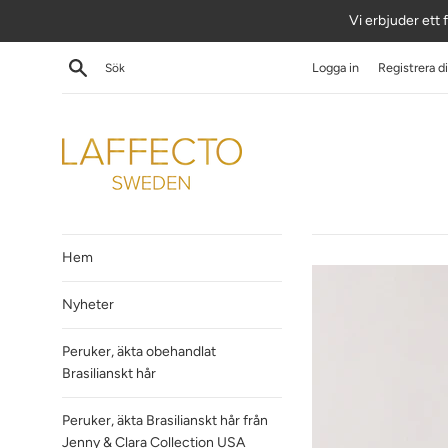
Hoppa
Vi erbjuder ett f
till
innehåll
Sök
Logga in
Registrera d
Hem
Nyheter
Peruker, äkta obehandlat
Brasilianskt hår
Peruker, äkta Brasilianskt hår från
Jenny & Clara Collection USA