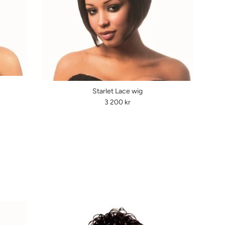
Starlet Lace wig
Ordinarie
3 200 kr
pris