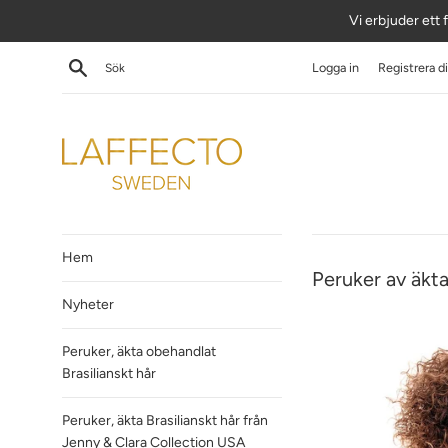
Hoppa
Vi erbjuder ett f
till
innehåll
Sök
Logga in
Registrera d
Hem
Peruker av äkta
Nyheter
Peruker, äkta obehandlat
Brasilianskt hår
Peruker, äkta Brasilianskt hår från
Jenny & Clara Collection USA