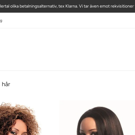
lertal olika betalningsalternativ, tex Klarna. Vi tar även emot rekvisitione
ig
 hår