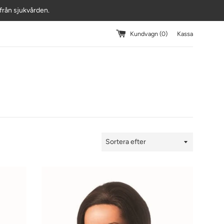
r från sjukvården.
Kundvagn (
0
)
Kassa
Sortering