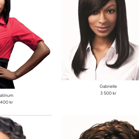
Gabrielle
Ordinarie
3 500 kr
latinum
pris
rdinarie
 400 kr
is