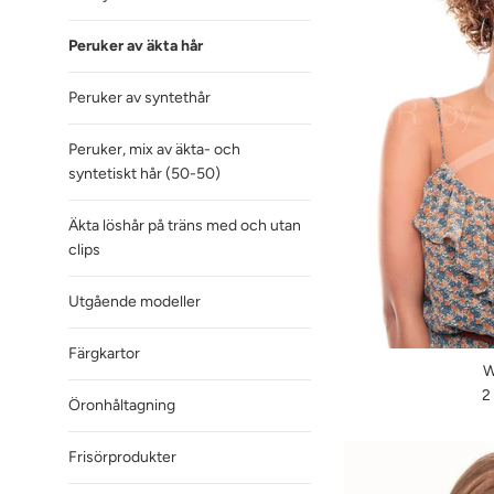
Peruker av äkta hår
Peruker av syntethår
Peruker, mix av äkta- och
syntetiskt hår (50-50)
Äkta löshår på träns med och utan
clips
Utgående modeller
Färgkartor
W
O
2
Öronhåltagning
pr
Frisörprodukter