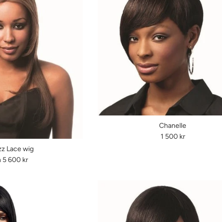
Chanelle
Ordinarie
1 500 kr
pris
zz Lace wig
 5 600 kr