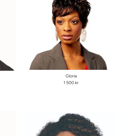
Gloria
Ordinarie
1 500 kr
pris