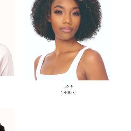
Jolie
Ordinarie
1 400 kr
pris