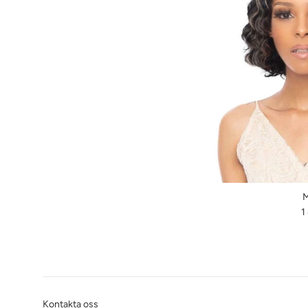
M
O
1
p
Kontakta oss