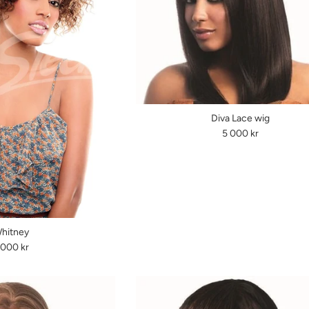
Diva Lace wig
Ordinarie
5 000 kr
pris
hitney
rdinarie
 000 kr
is