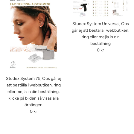
Studex System Universal, Obs
går ej att beställa i webbutiken,
ring eller mejla in din
beställning
Ordinarie
0 kr
pris
Studex System 75, Obs går ej
att beställa i webbutiken, ring
eller mejla in din beställning,
klicka på bilden så visas alla
örhängen
Ordinarie
0 kr
pris