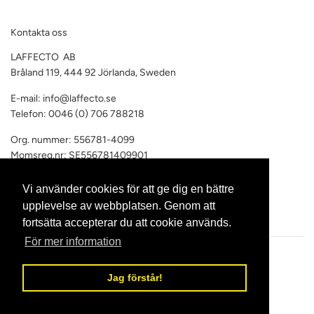
Kontakta oss
LAFFECTO AB
Bråland 119, 444 92 Jörlanda, Sweden
E-mail: info@laffecto.se
Telefon: 0046 (0) 706 788218
Org. nummer: 556781-4099
Momsreg.nr: SE556781409901
Vi har F-skattsedel
Vi använder cookies för att ge dig en bättre
upplevelse av webbplatsen. Genom att
fortsätta accepterar du att cookie används.
För mer information
Copyright © 2026,
Laffecto AB
.
Powered by Shopify
Jag förstår!
Kreditkortsutgivare