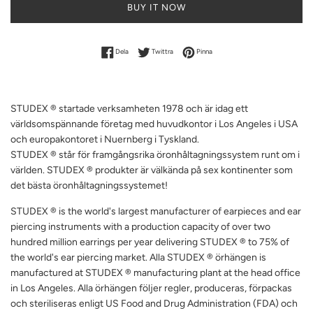
BUY IT NOW
Dela på Facebook
Dela på Twitter
Dela på Pinterest
Dela
Twittra
Pinna
STUDEX ® startade verksamheten 1978 och är idag ett
världsomspännande företag med huvudkontor i Los Angeles i USA
och europakontoret i Nuernberg i Tyskland.
STUDEX ® står för framgångsrika öronhåltagningssystem runt om i
världen.
STUDEX ® produkter är välkända på sex kontinenter som
det bästa öronhåltagningssystemet!
STUDEX ® is the world's largest manufacturer of earpieces and ear
piercing instruments with a production capacity of over two
hundred million earrings per year delivering STUDEX ® to 75% of
the world's ear piercing market.
Alla STUDEX ® örhängen is
manufactured at STUDEX ® manufacturing plant at the head office
in Los Angeles.
Alla örhängen följer regler, produceras, förpackas
och steriliseras enligt US Food and Drug Administration (FDA) och