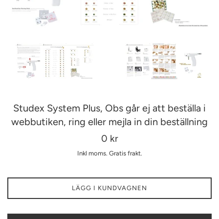
Studex System Plus, Obs går ej att beställa i
webbutiken, ring eller mejla in din beställning
Ordinarie
0 kr
pris
Inkl moms.
Gratis frakt.
LÄGG I KUNDVAGNEN