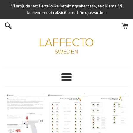
Hoppa
Vi erbjuder ett flertal olika betalningsalternativ, tex Klarna. Vi
till
tar även emot rekvisitioner från sjukvården.
innehåll
Meny